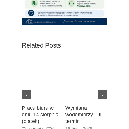
Related Posts
Praca biura w
Wymiana
III term
dniu 14 sierpnia
wodomierzy – II
podzieln
(piątek)
termin
16. lipca. 
03. sierpnia. 2026
16. lipca. 2026