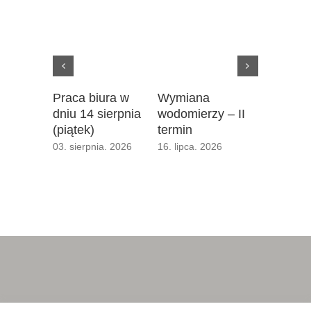
Praca biura w
Wymiana
III term
dniu 14 sierpnia
wodomierzy – II
podzieln
(piątek)
termin
16. lipca. 
03. sierpnia. 2026
16. lipca. 2026